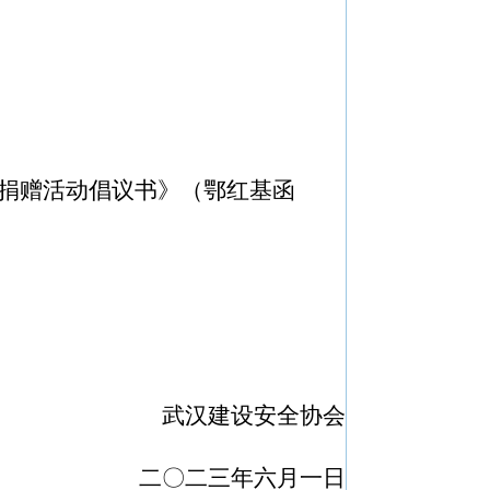
益捐赠活动倡议书》（鄂红基函
武汉建设安全协会
二〇二
三
年
六
月
一
日